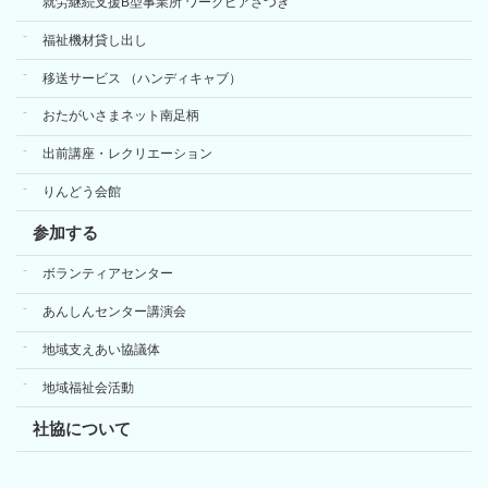
就労継続支援B型事業所 ワークピアさつき
福祉機材貸し出し
移送サービス （ハンディキャブ）
おたがいさまネット南足柄
出前講座・レクリエーション
りんどう会館
参加する
ボランティアセンター
あんしんセンター講演会
地域支えあい協議体
地域福祉会活動
社協について