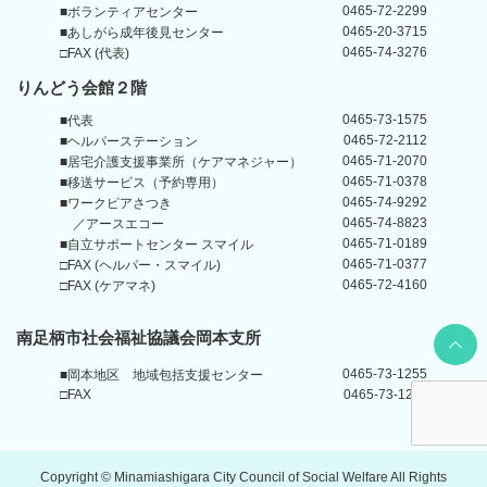
0465-72-2299
■ボランティアセンター
0465-20-3715
■あしがら成年後見センター
0465-74-3276
□FAX (代表)
りんどう会館
２階
0465-73-1575
■代表
0465-72-2112
■ヘルパーステーション
0465-71-2070
■居宅介護支援事業所
（ケアマネジャー）
0465-71-0378
■移送サービス（予約専用）
0465-74-9292
■ワークピアさつき
0465-74-8823
／アースエコー
0465-71-0189
■自立サポートセンター
スマイル
0465-71-0377
□FAX (ヘルパー・スマイル)
0465-72-4160
□FAX (ケアマネ)
Back t
南足柄市社会福祉協議会岡本支所
0465-73-1255
■岡本地区
地域包括支援センター
□FAX
0465-73-1211
Copyright © Minamiashigara City Council of Social Welfare All Rights