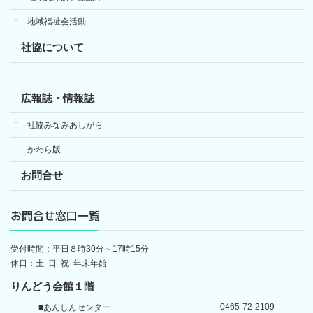
地域福祉会活動
社協について
広報誌・情報誌
社協みなみあしがら
かわら版
お問合せ
お問合せ窓口一覧
受付時間：平日８時30分～17時15分
休日：土･日･祝･年末年始
りんどう会館１階
0465-72-2109
■あんしんセンター