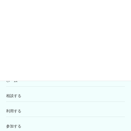
社協会員募集
共同募金
寄付の受付
苦情解決窓口
ホーム
相談する
利用する
参加する