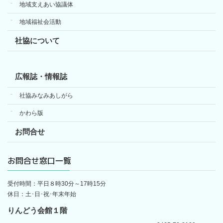
地域支えあい協議体
地域福祉会活動
社協について
広報誌・情報誌
社協みなみあしがら
かわら版
お問合せ
お問合せ窓口一覧
受付時間：平日８時30分～17時15分
休日：土･日･祝･年末年始
りんどう会館１階