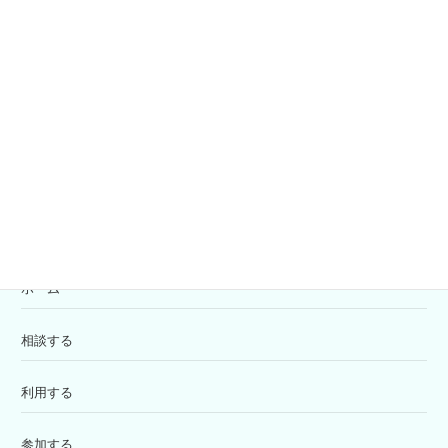
社協会員募集
共同募金
寄付の受付
苦情解決窓口
ホーム
相談する
利用する
参加する