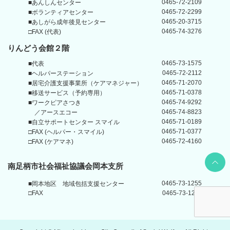
0465-72-2109
■あんしんセンター
0465-72-2299
■ボランティアセンター
0465-20-3715
■あしがら成年後見センター
0465-74-3276
□FAX (代表)
りんどう会館
２階
0465-73-1575
■代表
0465-72-2112
■ヘルパーステーション
0465-71-2070
■居宅介護支援事業所
（ケアマネジャー）
0465-71-0378
■移送サービス（予約専用）
0465-74-9292
■ワークピアさつき
0465-74-8823
／アースエコー
0465-71-0189
■自立サポートセンター
スマイル
0465-71-0377
□FAX (ヘルパー・スマイル)
0465-72-4160
□FAX (ケアマネ)
Back t
南足柄市社会福祉協議会岡本支所
0465-73-1255
■岡本地区
地域包括支援センター
□FAX
0465-73-1211