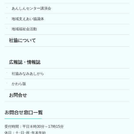
あんしんセンター講演会
地域支えあい協議体
地域福祉会活動
社協について
広報誌・情報誌
社協みなみあしがら
かわら版
お問合せ
お問合せ窓口一覧
受付時間：平日８時30分～17時15分
休日：土･日･祝･年末年始