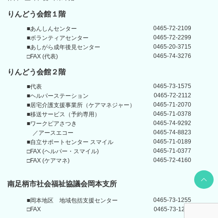
りんどう会館１階
0465-72-2109
■あんしんセンター
0465-72-2299
■ボランティアセンター
0465-20-3715
■あしがら成年後見センター
0465-74-3276
□FAX (代表)
りんどう会館
２階
0465-73-1575
■代表
0465-72-2112
■ヘルパーステーション
0465-71-2070
■居宅介護支援事業所
（ケアマネジャー）
0465-71-0378
■移送サービス（予約専用）
0465-74-9292
■ワークピアさつき
0465-74-8823
／アースエコー
0465-71-0189
■自立サポートセンター
スマイル
0465-71-0377
□FAX (ヘルパー・スマイル)
0465-72-4160
□FAX (ケアマネ)
Back t
南足柄市社会福祉協議会岡本支所
0465-73-1255
■岡本地区
地域包括支援センター
□FAX
0465-73-1211