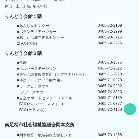
休日：土･日･祝･年末年始
りんどう会館１階
0465-72-2109
■あんしんセンター
0465-72-2299
■ボランティアセンター
0465-20-3715
■あしがら成年後見センター
0465-74-3276
□FAX (代表)
りんどう会館
２階
0465-73-1575
■代表
0465-72-2112
■ヘルパーステーション
0465-71-2070
■居宅介護支援事業所
（ケアマネジャー）
0465-71-0378
■移送サービス（予約専用）
0465-74-9292
■ワークピアさつき
0465-74-8823
／アースエコー
0465-71-0189
■自立サポートセンター
スマイル
0465-71-0377
□FAX (ヘルパー・スマイル)
Back t
0465-72-4160
□FAX (ケアマネ)
南足柄市社会福祉協議会岡本支所
0465-73-1255
■岡本地区
地域包括支援センター