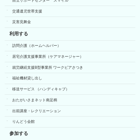
自立サポートセンター スマイル
交通遺児世帯支援
災害見舞金
利用する
訪問介護（ホームヘルパー）
居宅介護支援事業所（ケアマネージャー）
就労継続支援B型事業所 ワークピアさつき
福祉機材貸し出し
移送サービス （ハンディキャブ）
おたがいさまネット南足柄
出前講座・レクリエーション
りんどう会館
参加する