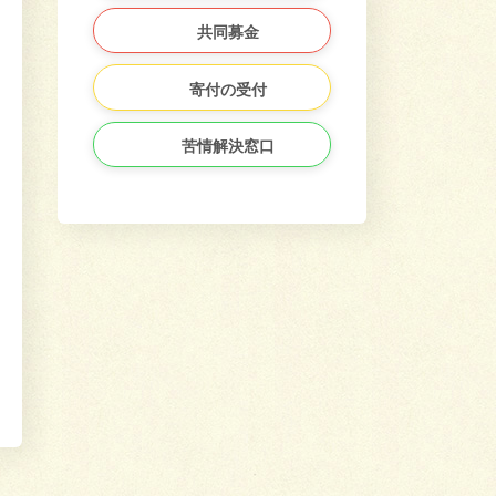
共同募金
寄付の受付
苦情解決窓口