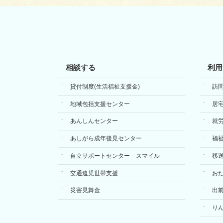
相談する
利用
貸付制度(生活福祉支援金)
訪
地域包括支援センター
居
あんしんセンター
就
あしがら成年後見センター
福
自立サポートセンター スマイル
移
交通遺児世帯支援
お
災害見舞金
出
り