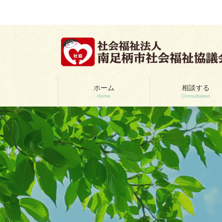
コ
ナ
ン
ビ
テ
ゲ
ン
ー
ツ
シ
へ
ョ
ス
ン
キ
に
ッ
移
ホーム
相談する
Home
Consultation
プ
動