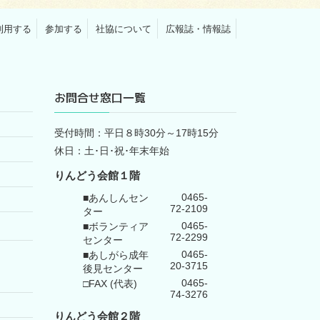
利用する
参加する
社協について
広報誌・情報誌
お問合せ窓口一覧
受付時間：平日８時30分～17時15分
休日：土･日･祝･年末年始
りんどう会館１階
0465-
■あんしんセン
72-2109
ター
0465-
■ボランティア
72-2299
センター
0465-
■あしがら成年
20-3715
後見センター
0465-
□FAX (代表)
74-3276
りんどう会館
２階