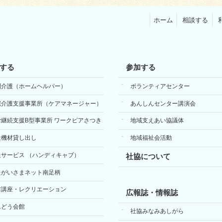
ホーム
相談する
する
参加する
問介護（ホームヘルパー）
ボランティアセンター
宅介護支援事業所（ケアマネージャー）
あんしんセンター講演会
労継続支援B型事業所 ワークピアさつき
地域支えあい協議体
祉機材貸し出し
地域福祉会活動
送サービス （ハンディキャブ）
社協について
たがいさまネット南足柄
前講座・レクリエーション
広報誌・情報誌
んどう会館
社協みなみあしがら