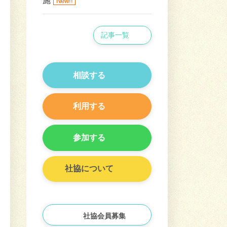
施
New!!
記事一覧
相談する
利用する
参加する
社協について
社協会員募集