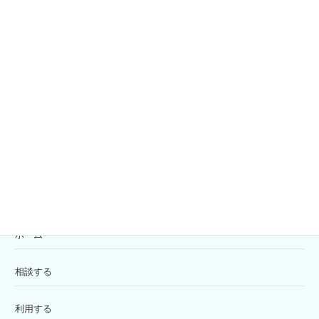
社協会員募集
共同募金
寄付の受付
苦情解決窓口
ホーム
相談する
利用する