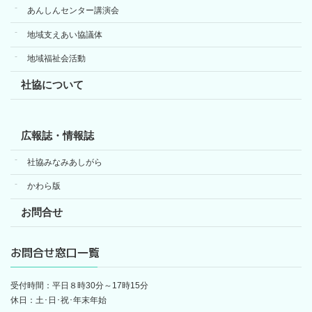
あんしんセンター講演会
地域支えあい協議体
地域福祉会活動
社協について
広報誌・情報誌
社協みなみあしがら
かわら版
お問合せ
お問合せ窓口一覧
受付時間：平日８時30分～17時15分
休日：土･日･祝･年末年始