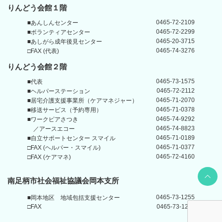
りんどう会館１階
0465-72-2109
■あんしんセンター
0465-72-2299
■ボランティアセンター
0465-20-3715
■あしがら成年後見センター
0465-74-3276
□FAX (代表)
りんどう会館
２階
0465-73-1575
■代表
0465-72-2112
■ヘルパーステーション
0465-71-2070
■居宅介護支援事業所
（ケアマネジャー）
0465-71-0378
■移送サービス（予約専用）
0465-74-9292
■ワークピアさつき
0465-74-8823
／アースエコー
0465-71-0189
■自立サポートセンター
スマイル
0465-71-0377
□FAX (ヘルパー・スマイル)
0465-72-4160
□FAX (ケアマネ)
Back t
南足柄市社会福祉協議会岡本支所
0465-73-1255
■岡本地区
地域包括支援センター
□FAX
0465-73-1211