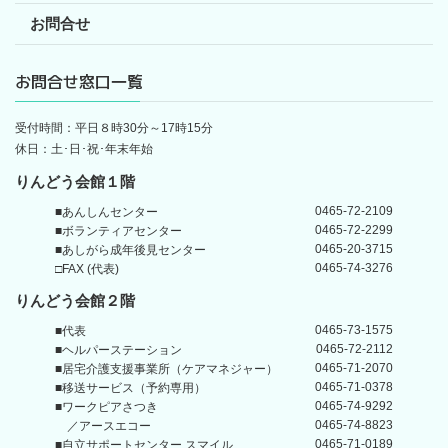
お問合せ
お問合せ窓口一覧
受付時間：平日８時30分～17時15分
休日：土･日･祝･年末年始
りんどう会館１階
0465-72-2109
■あんしんセンター
0465-72-2299
■ボランティアセンター
0465-20-3715
■あしがら成年後見センター
0465-74-3276
□FAX (代表)
りんどう会館
２階
0465-73-1575
■代表
0465-72-2112
■ヘルパーステーション
0465-71-2070
■居宅介護支援事業所
（ケアマネジャー）
0465-71-0378
■移送サービス（予約専用）
0465-74-9292
■ワークピアさつき
0465-74-8823
／アースエコー
0465-71-0189
■自立サポートセンター
スマイル