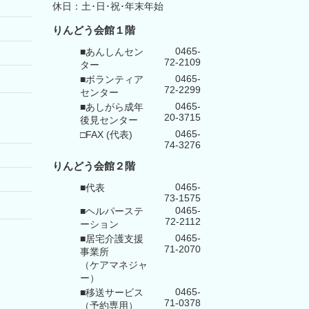
休日：土･日･祝･年末年始
りんどう会館１階
0465-
■あんしんセン
72-2109
ター
0465-
■ボランティア
72-2299
センター
0465-
■あしがら成年
20-3715
後見センター
0465-
□FAX (代表)
74-3276
りんどう会館
２階
0465-
■代表
73-1575
0465-
■ヘルパーステ
72-2112
ーション
0465-
■居宅介護支援
71-2070
事業所
（ケアマネジャ
ー）
0465-
■移送サービス
71-0378
（予約専用）