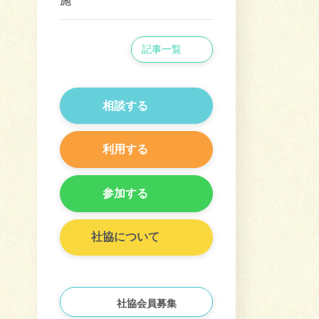
施
記事一覧
相談する
利用する
参加する
社協について
社協会員募集