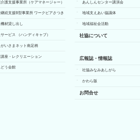
宅介護支援事業所（ケアマネージャー）
あんしんセンター講演会
労継続支援B型事業所 ワークピアさつき
地域支えあい協議体
祉機材貸し出し
地域福祉会活動
送サービス （ハンディキャブ）
社協について
たがいさまネット南足柄
前講座・レクリエーション
広報誌・情報誌
んどう会館
社協みなみあしがら
かわら版
お問合せ