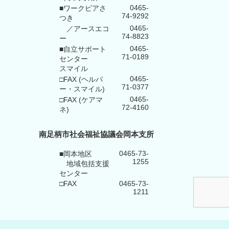
0465-
■ワークピアさ
74-9292
つき
0465-
／アースエコ
74-8823
ー
0465-
■自立サポート
71-0189
センター
スマイル
0465-
□FAX (ヘルパ
71-0377
ー・スマイル)
0465-
□FAX (ケアマ
72-4160
ネ)
南足柄市社会福祉協議会岡本支所
0465-73-
■岡本地区
1255
地域包括支援
センター
□FAX
0465-73-
1211