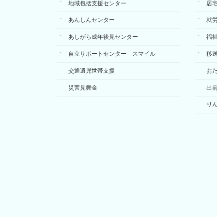
地域包括支援センター
居
あんしんセンター
就
あしがら成年後見センター
福
自立サポートセンター スマイル
移
交通遺児世帯支援
お
災害見舞金
出
り