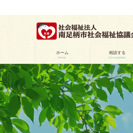
コ
ナ
ン
ビ
テ
ゲ
ン
ー
ツ
シ
へ
ョ
ス
ン
キ
に
ッ
移
ホーム
相談する
Home
Consultation
プ
動