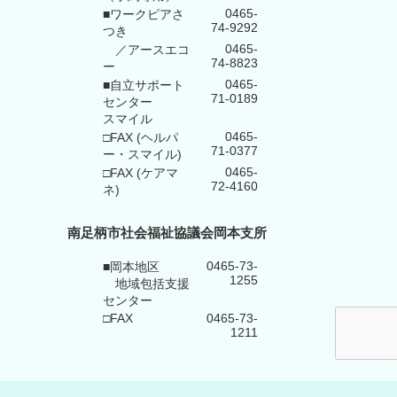
0465-
■ワークピアさ
74-9292
つき
0465-
／アースエコ
74-8823
ー
0465-
■自立サポート
71-0189
センター
スマイル
0465-
□FAX (ヘルパ
71-0377
ー・スマイル)
0465-
□FAX (ケアマ
72-4160
ネ)
南足柄市社会福祉協議会岡本支所
0465-73-
■岡本地区
1255
地域包括支援
センター
□FAX
0465-73-
1211