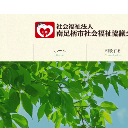
コ
ナ
ン
ビ
テ
ゲ
ン
ー
ツ
シ
へ
ョ
ス
ン
キ
に
ッ
移
ホーム
相談する
Home
Consultation
プ
動