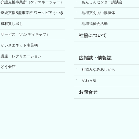
宅介護支援事業所（ケアマネージャー）
あんしんセンター講演会
労継続支援B型事業所 ワークピアさつき
地域支えあい協議体
祉機材貸し出し
地域福祉会活動
送サービス （ハンディキャブ）
社協について
たがいさまネット南足柄
前講座・レクリエーション
広報誌・情報誌
んどう会館
社協みなみあしがら
かわら版
お問合せ