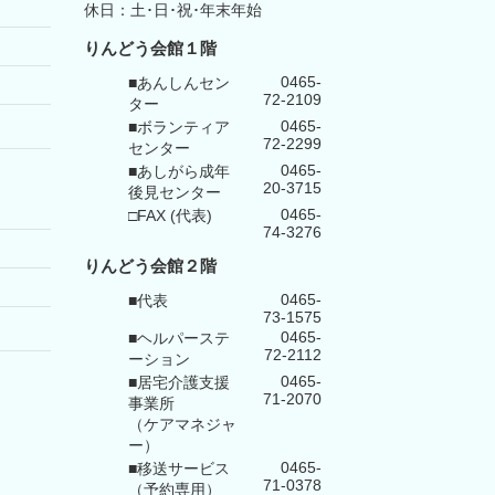
休日：土･日･祝･年末年始
りんどう会館１階
0465-
■あんしんセン
72-2109
ター
0465-
■ボランティア
72-2299
センター
0465-
■あしがら成年
20-3715
後見センター
0465-
□FAX (代表)
74-3276
りんどう会館
２階
0465-
■代表
73-1575
0465-
■ヘルパーステ
72-2112
ーション
0465-
■居宅介護支援
71-2070
事業所
（ケアマネジャ
ー）
0465-
■移送サービス
71-0378
（予約専用）