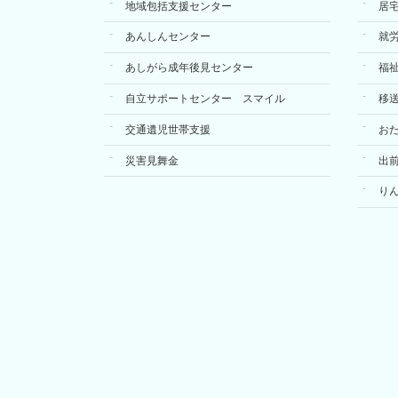
地域包括支援センター
居
あんしんセンター
就
あしがら成年後見センター
福
自立サポートセンター スマイル
移
交通遺児世帯支援
お
災害見舞金
出
り