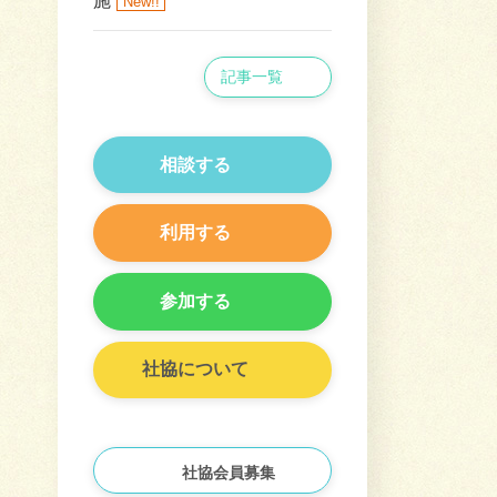
施
New!!
記事一覧
相談する
利用する
参加する
社協について
社協会員募集