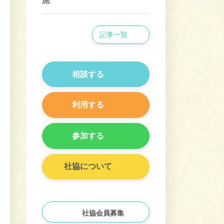
施
記事一覧
相談する
利用する
参加する
社協について
社協会員募集