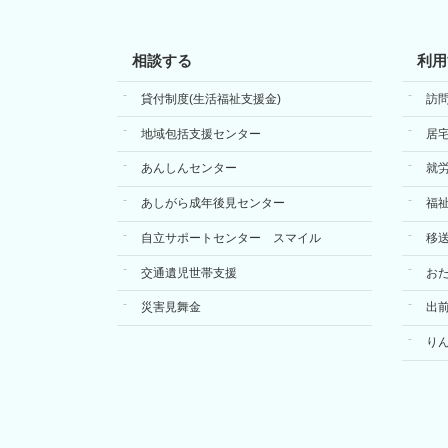
相談する
利用
貸付制度(生活福祉支援金)
訪
地域包括支援センター
居
あんしんセンター
就
あしがら成年後見センター
福
自立サポートセンター スマイル
移
交通遺児世帯支援
お
災害見舞金
出
り