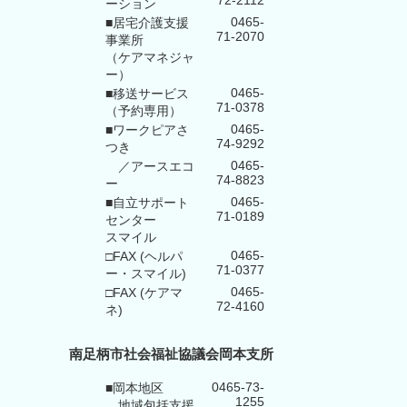
72-2112
ーション
0465-
■居宅介護支援
71-2070
事業所
（ケアマネジャ
ー）
0465-
■移送サービス
71-0378
（予約専用）
0465-
■ワークピアさ
74-9292
つき
0465-
／アースエコ
74-8823
ー
0465-
■自立サポート
71-0189
センター
スマイル
0465-
□FAX (ヘルパ
71-0377
ー・スマイル)
0465-
□FAX (ケアマ
72-4160
ネ)
南足柄市社会福祉協議会岡本支所
0465-73-
■岡本地区
1255
地域包括支援