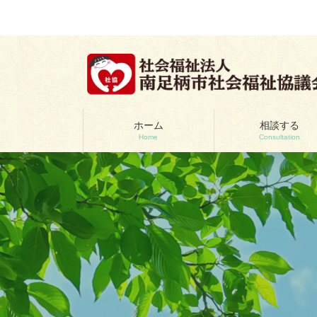
コ
ナ
ン
ビ
テ
ゲ
ン
ー
ツ
シ
へ
ョ
ス
ン
キ
に
ッ
移
ホーム
相談する
Home
Consultation
プ
動