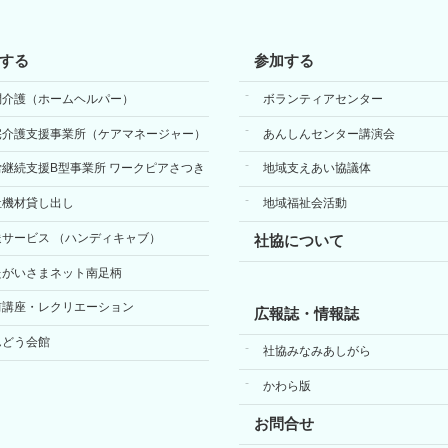
する
参加する
問介護（ホームヘルパー）
ボランティアセンター
宅介護支援事業所（ケアマネージャー）
あんしんセンター講演会
労継続支援B型事業所 ワークピアさつき
地域支えあい協議体
祉機材貸し出し
地域福祉会活動
送サービス （ハンディキャブ）
社協について
たがいさまネット南足柄
前講座・レクリエーション
広報誌・情報誌
んどう会館
社協みなみあしがら
かわら版
お問合せ