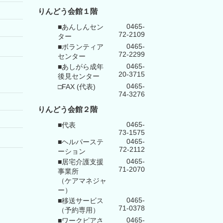
りんどう会館１階
0465-
■あんしんセン
72-2109
ター
0465-
■ボランティア
72-2299
センター
0465-
■あしがら成年
20-3715
後見センター
0465-
□FAX (代表)
74-3276
りんどう会館
２階
0465-
■代表
73-1575
0465-
■ヘルパーステ
72-2112
ーション
0465-
■居宅介護支援
71-2070
事業所
（ケアマネジャ
ー）
0465-
■移送サービス
71-0378
（予約専用）
0465-
■ワークピアさ