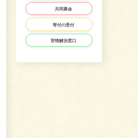
共同募金
寄付の受付
苦情解決窓口