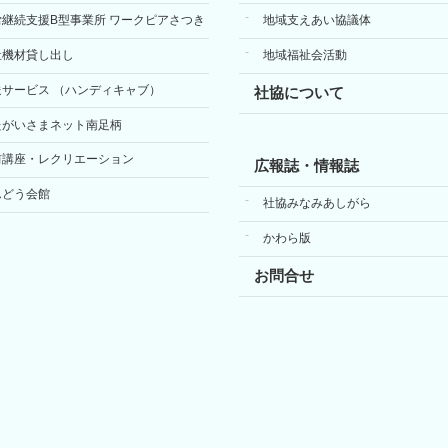
労継続支援B型事業所 ワークピアさつき
地域支えあい協議体
祉機材貸し出し
地域福祉会活動
送サービス （ハンディキャブ）
社協について
たがいさまネット南足柄
前講座・レクリエーション
広報誌・情報誌
んどう会館
社協みなみあしがら
かわら版
お問合せ