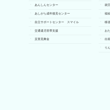
あんしんセンター
就
あしがら成年後見センター
福
自立サポートセンター スマイル
移
交通遺児世帯支援
お
災害見舞金
出
り