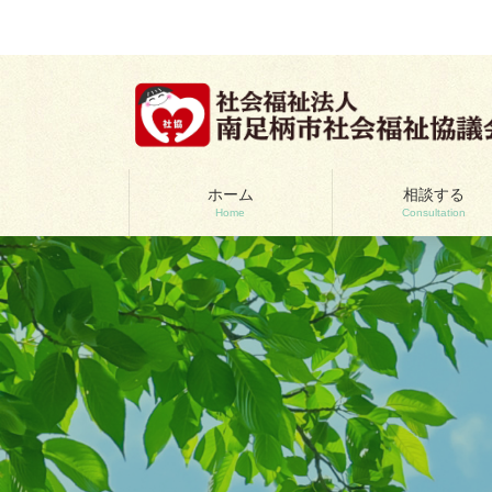
コ
ナ
ン
ビ
テ
ゲ
ン
ー
ツ
シ
へ
ョ
ス
ン
キ
に
ッ
移
ホーム
相談する
Home
Consultation
プ
動