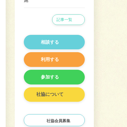
施
記事一覧
相談する
利用する
参加する
社協について
社協会員募集