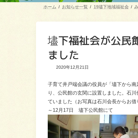
ホーム
お知らせ一覧
19壗下地域福祉会
壗下福祉会が公民
ました
2020年12月21日
子育て井戸端会議の役員が「壗下から南
り、公民館の玄関に設置しました。石川
ていました（お写真は石川会長からお借
～12月17日 壗下公民館にて