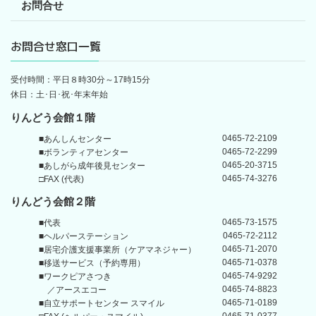
お問合せ
お問合せ窓口一覧
受付時間：平日８時30分～17時15分
休日：土･日･祝･年末年始
りんどう会館１階
0465-72-2109
■あんしんセンター
0465-72-2299
■ボランティアセンター
0465-20-3715
■あしがら成年後見センター
0465-74-3276
□FAX (代表)
りんどう会館
２階
0465-73-1575
■代表
0465-72-2112
■ヘルパーステーション
0465-71-2070
■居宅介護支援事業所
（ケアマネジャー）
0465-71-0378
■移送サービス（予約専用）
0465-74-9292
■ワークピアさつき
0465-74-8823
／アースエコー
0465-71-0189
■自立サポートセンター
スマイル