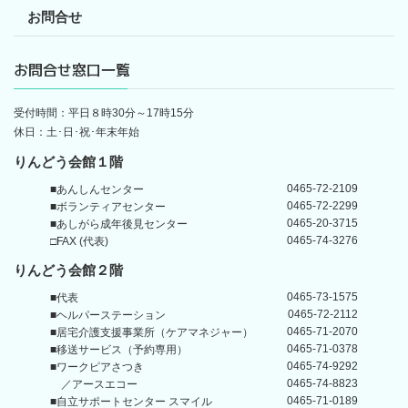
お問合せ
お問合せ窓口一覧
受付時間：平日８時30分～17時15分
休日：土･日･祝･年末年始
りんどう会館１階
0465-72-2109
■あんしんセンター
0465-72-2299
■ボランティアセンター
0465-20-3715
■あしがら成年後見センター
0465-74-3276
□FAX (代表)
りんどう会館
２階
0465-73-1575
■代表
0465-72-2112
■ヘルパーステーション
0465-71-2070
■居宅介護支援事業所
（ケアマネジャー）
0465-71-0378
■移送サービス（予約専用）
0465-74-9292
■ワークピアさつき
0465-74-8823
／アースエコー
0465-71-0189
■自立サポートセンター
スマイル