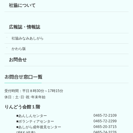
社協について
広報誌・情報誌
社協みなみあしがら
かわら版
お問合せ
お問合せ窓口一覧
受付時間：平日８時30分～17時15分
休日：土･日･祝･年末年始
りんどう会館１階
0465-72-2109
■あんしんセンター
0465-72-2299
■ボランティアセンター
0465-20-3715
■あしがら成年後見センター
0465-74-3276
□FAX (代表)