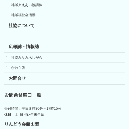
地域支えあい協議体
地域福祉会活動
社協について
広報誌・情報誌
社協みなみあしがら
かわら版
お問合せ
お問合せ窓口一覧
受付時間：平日８時30分～17時15分
休日：土･日･祝･年末年始
りんどう会館１階