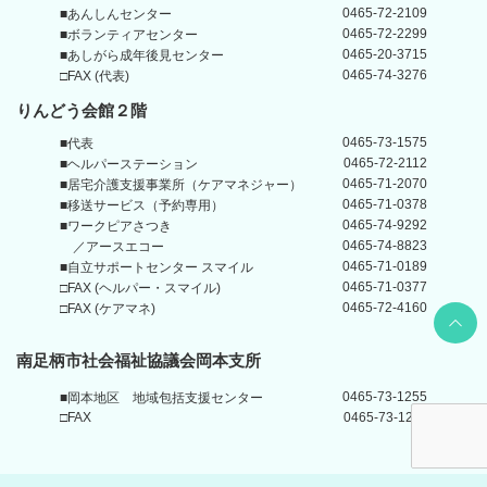
0465-72-2109
■あんしんセンター
0465-72-2299
■ボランティアセンター
0465-20-3715
■あしがら成年後見センター
0465-74-3276
□FAX (代表)
りんどう会館
２階
0465-73-1575
■代表
0465-72-2112
■ヘルパーステーション
0465-71-2070
■居宅介護支援事業所
（ケアマネジャー）
0465-71-0378
■移送サービス（予約専用）
0465-74-9292
■ワークピアさつき
0465-74-8823
／アースエコー
0465-71-0189
■自立サポートセンター
スマイル
0465-71-0377
□FAX (ヘルパー・スマイル)
0465-72-4160
□FAX (ケアマネ)
Back t
南足柄市社会福祉協議会岡本支所
0465-73-1255
■岡本地区
地域包括支援センター
□FAX
0465-73-1211