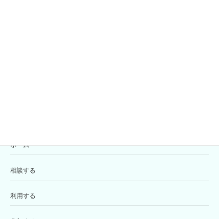
社協会員募集
共同募金
寄付の受付
苦情解決窓口
ホーム
相談する
利用する