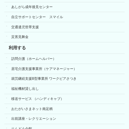
あしがら成年後見センター
自立サポートセンター スマイル
交通遺児世帯支援
災害見舞金
利用する
訪問介護（ホームヘルパー）
居宅介護支援事業所（ケアマネージャー）
就労継続支援B型事業所 ワークピアさつき
福祉機材貸し出し
移送サービス （ハンディキャブ）
おたがいさまネット南足柄
出前講座・レクリエーション
りんどう会館