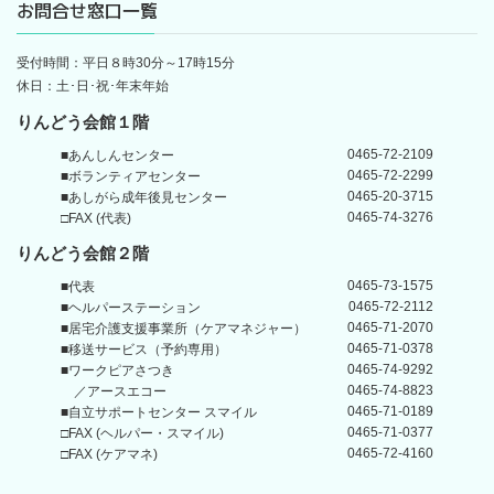
お問合せ窓口一覧
受付時間：平日８時30分～17時15分
休日：土･日･祝･年末年始
りんどう会館１階
0465-72-2109
■あんしんセンター
0465-72-2299
■ボランティアセンター
0465-20-3715
■あしがら成年後見センター
0465-74-3276
□FAX (代表)
りんどう会館
２階
0465-73-1575
■代表
0465-72-2112
■ヘルパーステーション
0465-71-2070
■居宅介護支援事業所
（ケアマネジャー）
0465-71-0378
■移送サービス（予約専用）
0465-74-9292
■ワークピアさつき
0465-74-8823
／アースエコー
0465-71-0189
■自立サポートセンター
スマイル
0465-71-0377
□FAX (ヘルパー・スマイル)
0465-72-4160
□FAX (ケアマネ)