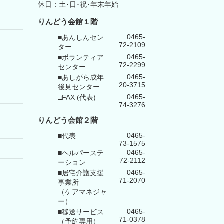
休日：土･日･祝･年末年始
りんどう会館１階
0465-
■あんしんセン
72-2109
ター
0465-
■ボランティア
72-2299
センター
0465-
■あしがら成年
20-3715
後見センター
0465-
□FAX (代表)
74-3276
りんどう会館
２階
0465-
■代表
73-1575
0465-
■ヘルパーステ
72-2112
ーション
0465-
■居宅介護支援
71-2070
事業所
（ケアマネジャ
ー）
0465-
■移送サービス
71-0378
（予約専用）