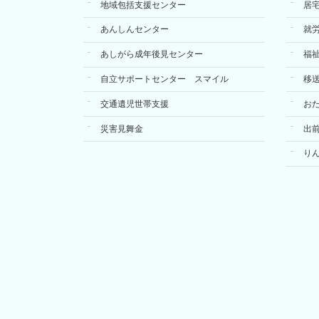
地域包括支援センター
居
あんしんセンター
就
あしがら成年後見センター
福
自立サポートセンター スマイル
移
交通遺児世帯支援
お
災害見舞金
出
り