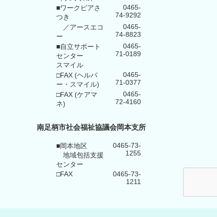
0465-
■ワークピアさ
74-9292
つき
0465-
／アースエコ
74-8823
ー
0465-
■自立サポート
71-0189
センター
スマイル
0465-
□FAX (ヘルパ
71-0377
ー・スマイル)
0465-
□FAX (ケアマ
72-4160
ネ)
南足柄市社会福祉協議会岡本支所
0465-73-
■岡本地区
1255
地域包括支援
センター
□FAX
0465-73-
1211