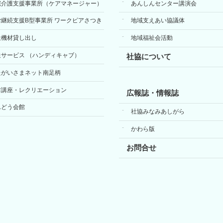
宅介護支援事業所（ケアマネージャー）
あんしんセンター講演会
労継続支援B型事業所 ワークピアさつき
地域支えあい協議体
祉機材貸し出し
地域福祉会活動
送サービス （ハンディキャブ）
社協について
たがいさまネット南足柄
前講座・レクリエーション
広報誌・情報誌
んどう会館
社協みなみあしがら
かわら版
お問合せ