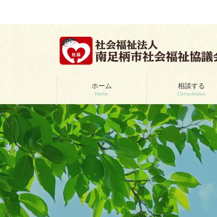
コ
ナ
ン
ビ
テ
ゲ
ン
ー
ツ
シ
へ
ョ
ス
ン
キ
に
ッ
移
ホーム
相談する
Home
Consultation
プ
動