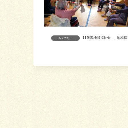
11飯沢地域福祉会
、
地域福
カテゴリー