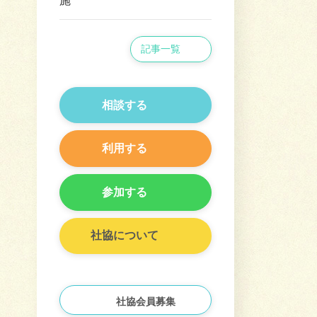
施
記事一覧
相談する
利用する
参加する
社協について
社協会員募集