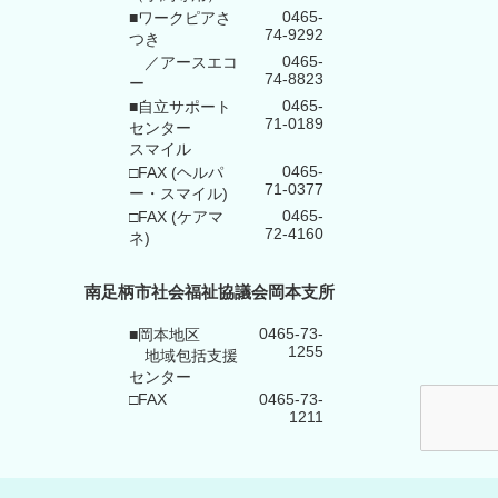
0465-
■ワークピアさ
74-9292
つき
0465-
／アースエコ
74-8823
ー
0465-
■自立サポート
71-0189
センター
スマイル
0465-
□FAX (ヘルパ
71-0377
ー・スマイル)
0465-
□FAX (ケアマ
72-4160
ネ)
南足柄市社会福祉協議会岡本支所
0465-73-
■岡本地区
1255
地域包括支援
センター
□FAX
0465-73-
1211