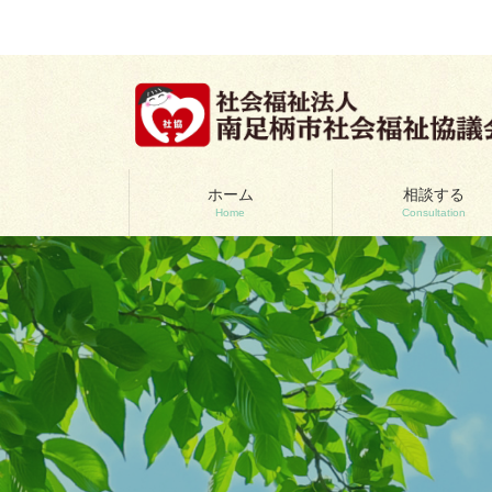
コ
ナ
ン
ビ
テ
ゲ
ン
ー
ツ
シ
へ
ョ
ス
ン
キ
に
ッ
移
ホーム
相談する
Home
Consultation
プ
動