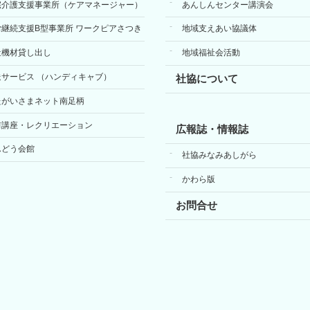
宅介護支援事業所（ケアマネージャー）
あんしんセンター講演会
労継続支援B型事業所 ワークピアさつき
地域支えあい協議体
祉機材貸し出し
地域福祉会活動
送サービス （ハンディキャブ）
社協について
たがいさまネット南足柄
前講座・レクリエーション
広報誌・情報誌
んどう会館
社協みなみあしがら
かわら版
お問合せ