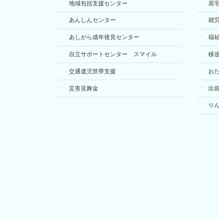
地域包括支援センター
居
あんしんセンター
就
あしがら成年後見センター
福
自立サポートセンター スマイル
移
交通遺児世帯支援
お
災害見舞金
出
り