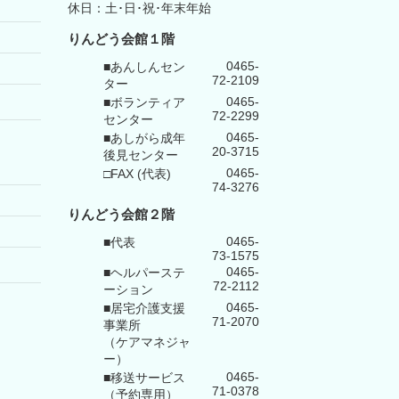
休日：土･日･祝･年末年始
りんどう会館１階
0465-
■あんしんセン
72-2109
ター
0465-
■ボランティア
72-2299
センター
0465-
■あしがら成年
20-3715
後見センター
0465-
□FAX (代表)
74-3276
りんどう会館
２階
0465-
■代表
73-1575
0465-
■ヘルパーステ
72-2112
ーション
0465-
■居宅介護支援
71-2070
事業所
（ケアマネジャ
ー）
0465-
■移送サービス
71-0378
（予約専用）