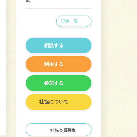
施
記事一覧
相談する
利用する
参加する
社協について
社協会員募集