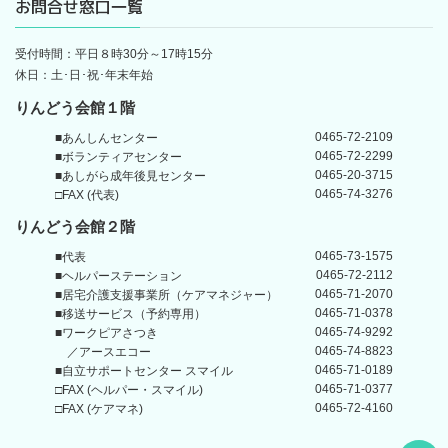
お問合せ窓口一覧
受付時間：平日８時30分～17時15分
休日：土･日･祝･年末年始
りんどう会館１階
0465-72-2109
■あんしんセンター
0465-72-2299
■ボランティアセンター
0465-20-3715
■あしがら成年後見センター
0465-74-3276
□FAX (代表)
りんどう会館
２階
0465-73-1575
■代表
0465-72-2112
■ヘルパーステーション
0465-71-2070
■居宅介護支援事業所
（ケアマネジャー）
0465-71-0378
■移送サービス（予約専用）
0465-74-9292
■ワークピアさつき
0465-74-8823
／アースエコー
0465-71-0189
■自立サポートセンター
スマイル
0465-71-0377
□FAX (ヘルパー・スマイル)
0465-72-4160
□FAX (ケアマネ)
Back t