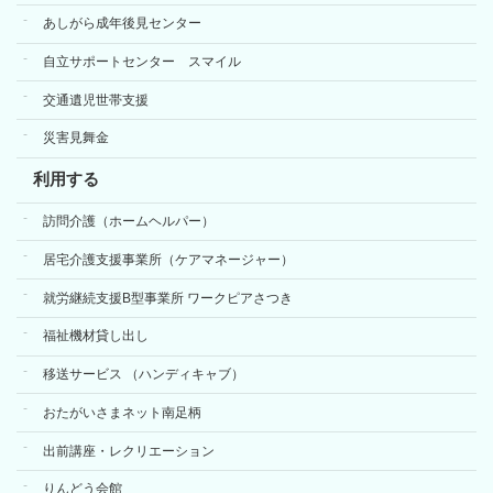
あしがら成年後見センター
自立サポートセンター スマイル
交通遺児世帯支援
災害見舞金
利用する
訪問介護（ホームヘルパー）
居宅介護支援事業所（ケアマネージャー）
就労継続支援B型事業所 ワークピアさつき
福祉機材貸し出し
移送サービス （ハンディキャブ）
おたがいさまネット南足柄
出前講座・レクリエーション
りんどう会館