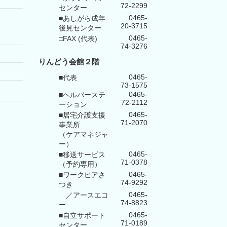
72-2299
センター
0465-
■あしがら成年
20-3715
後見センター
0465-
□FAX (代表)
74-3276
りんどう会館
２階
0465-
■代表
73-1575
0465-
■ヘルパーステ
72-2112
ーション
0465-
■居宅介護支援
71-2070
事業所
（ケアマネジャ
ー）
0465-
■移送サービス
71-0378
（予約専用）
0465-
■ワークピアさ
74-9292
つき
0465-
／アースエコ
74-8823
ー
0465-
■自立サポート
71-0189
センター