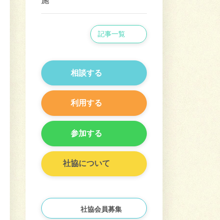
施
記事一覧
相談する
利用する
参加する
社協について
社協会員募集