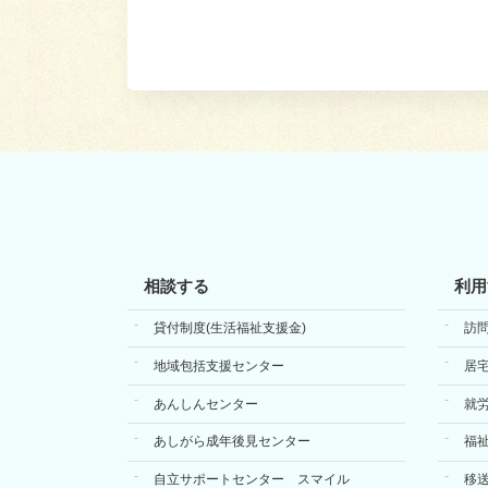
相談する
利用
貸付制度(生活福祉支援金)
訪
地域包括支援センター
居
あんしんセンター
就
あしがら成年後見センター
福
自立サポートセンター スマイル
移