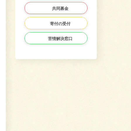
共同募金
寄付の受付
苦情解決窓口