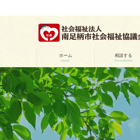
コ
ナ
ン
ビ
テ
ゲ
ン
ー
ツ
シ
へ
ョ
ス
ン
キ
に
ッ
移
ホーム
相談する
Home
Consultation
プ
動