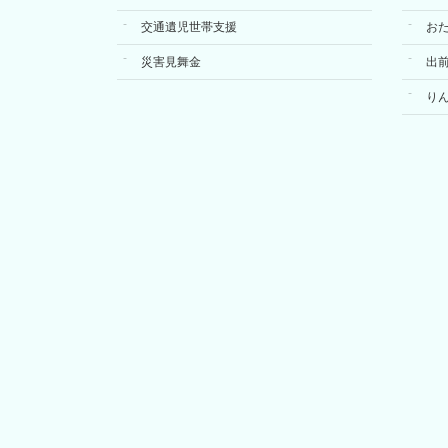
交通遺児世帯支援
お
災害見舞金
出
り