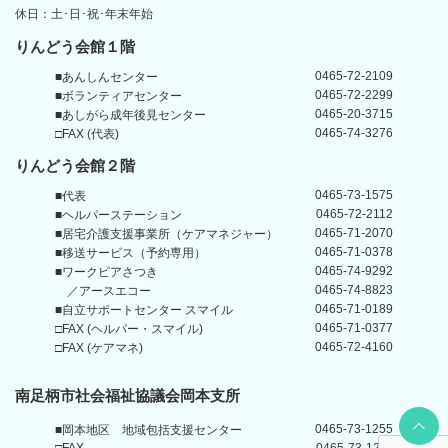
休日：土･日･祝･年末年始
りんどう会館１階
0465-72-2109
■あんしんセンター
0465-72-2299
■ボランティアセンター
0465-20-3715
■あしがら成年後見センター
0465-74-3276
□FAX (代表)
りんどう会館
２階
0465-73-1575
■代表
0465-72-2112
■ヘルパーステーション
0465-71-2070
■居宅介護支援事業所
（ケアマネジャー）
0465-71-0378
■移送サービス（予約専用）
0465-74-9292
■ワークピアさつき
0465-74-8823
／アースエコー
0465-71-0189
■自立サポートセンター
スマイル
0465-71-0377
□FAX (ヘルパー・スマイル)
0465-72-4160
□FAX (ケアマネ)
南足柄市社会福祉協議会岡本支所
Back t
0465-73-1255
■岡本地区
地域包括支援センター