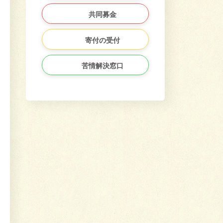
共同募金
寄付の受付
苦情解決窓口