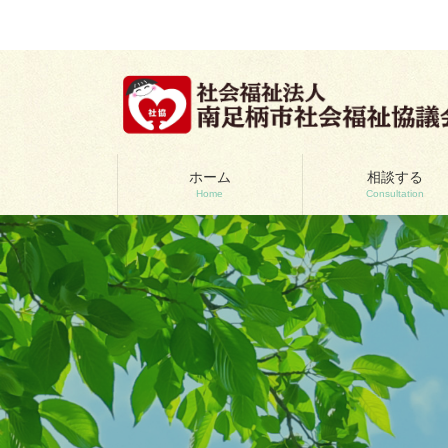
コ
ナ
ン
ビ
テ
ゲ
ン
ー
ツ
シ
へ
ョ
ス
ン
キ
に
ッ
移
ホーム
相談する
Home
Consultation
プ
動