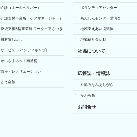
問介護（ホームヘルパー）
ボランティアセンター
宅介護支援事業所（ケアマネージャー）
あんしんセンター講演会
労継続支援B型事業所 ワークピアさつき
地域支えあい協議体
祉機材貸し出し
地域福祉会活動
送サービス （ハンディキャブ）
社協について
たがいさまネット南足柄
前講座・レクリエーション
広報誌・情報誌
んどう会館
社協みなみあしがら
かわら版
お問合せ