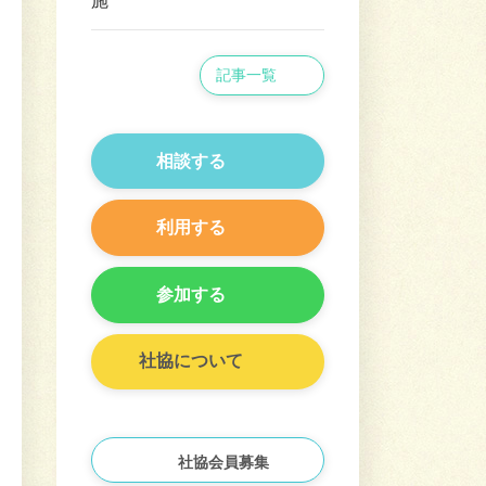
施
記事一覧
相談する
利用する
参加する
社協について
社協会員募集