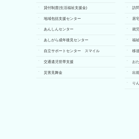
送
貸付制度(生活福祉支援金)
訪
り
地域包括支援センター
居
あんしんセンター
就
あしがら成年後見センター
福
自立サポートセンター スマイル
移
交通遺児世帯支援
お
災害見舞金
出
り