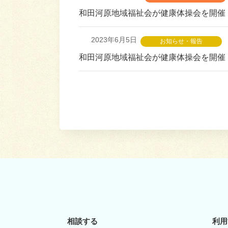
和田河原地域福祉会が健康体操会を開催
2023年6月5日
お知らせ・報告
和田河原地域福祉会が健康体操会を開催
投
稿
の
ペ
ー
ジ
相談する
利用