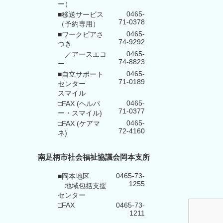
ー）
0465-
■移送サービス
71-0378
（予約専用）
0465-
■ワークピアさ
74-9292
つき
0465-
／アースエコ
74-8823
ー
0465-
■自立サポート
71-0189
センター
スマイル
0465-
□FAX (ヘルパ
71-0377
ー・スマイル)
0465-
□FAX (ケアマ
72-4160
ネ)
南足柄市社会福祉協議会岡本支所
0465-73-
■岡本地区
1255
地域包括支援
センター
□FAX
0465-73-
1211