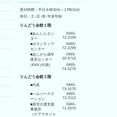
受付時間：平日８時30分～17時15分
休日：土･日･祝･年末年始
りんどう会館１階
0465-
■あんしんセン
72-2109
ター
0465-
■ボランティア
72-2299
センター
0465-
■あしがら成年
20-3715
後見センター
0465-
□FAX (代表)
74-3276
りんどう会館
２階
0465-
■代表
73-1575
0465-
■ヘルパーステ
72-2112
ーション
0465-
■居宅介護支援
71-2070
事業所
（ケアマネジャ