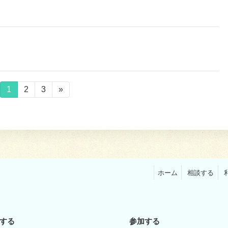
固
1
固
2
固
3
»
定
定
定
ペ
ペ
ペ
ー
ー
ー
ジ
ジ
ジ
ホーム
相談する
する
参加する