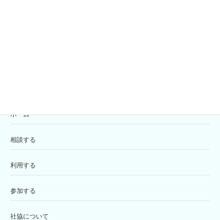
共同募金
寄付の受付
苦情解決窓口
ホーム
相談する
利用する
参加する
社協について