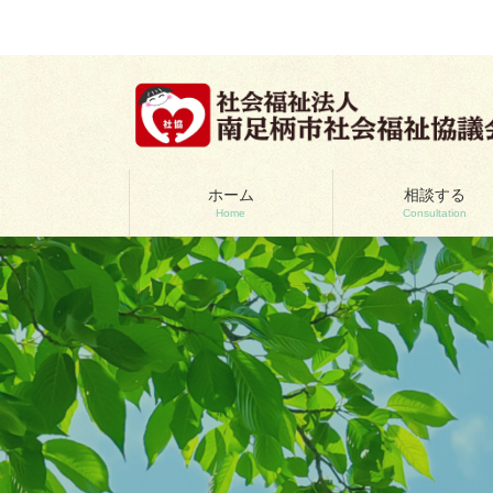
コ
ナ
ン
ビ
テ
ゲ
ン
ー
ツ
シ
へ
ョ
ス
ン
キ
に
ッ
移
ホーム
相談する
Home
Consultation
プ
動