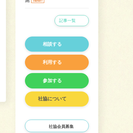
施
New!!
記事一覧
相談する
利用する
参加する
社協について
社協会員募集