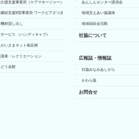
宅介護支援事業所（ケアマネージャー）
あんしんセンター講演会
労継続支援B型事業所 ワークピアさつき
地域支えあい協議体
祉機材貸し出し
地域福祉会活動
送サービス （ハンディキャブ）
社協について
たがいさまネット南足柄
前講座・レクリエーション
広報誌・情報誌
んどう会館
社協みなみあしがら
かわら版
お問合せ