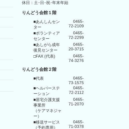
休日：土･日･祝･年末年始
りんどう会館１階
0465-
■あんしんセン
72-2109
ター
0465-
■ボランティア
72-2299
センター
0465-
■あしがら成年
20-3715
後見センター
0465-
□FAX (代表)
74-3276
りんどう会館
２階
0465-
■代表
73-1575
0465-
■ヘルパーステ
72-2112
ーション
0465-
■居宅介護支援
71-2070
事業所
（ケアマネジャ
ー）
0465-
■移送サービス
71-0378
（予約専用）