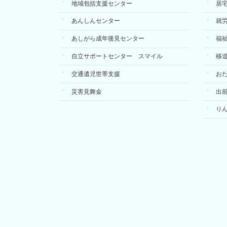
地域包括支援センター
居
あんしんセンター
就
あしがら成年後見センター
福
自立サポートセンター スマイル
移
交通遺児世帯支援
お
災害見舞金
出
り