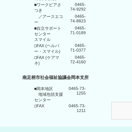
0465-
■ワークピアさ
74-9292
つき
0465-
／アースエコ
74-8823
ー
0465-
■自立サポート
71-0189
センター
スマイル
0465-
□FAX (ヘルパ
71-0377
ー・スマイル)
0465-
□FAX (ケアマ
72-4160
ネ)
南足柄市社会福祉協議会岡本支所
0465-73-
■岡本地区
1255
地域包括支援
センター
□FAX
0465-73-
1211