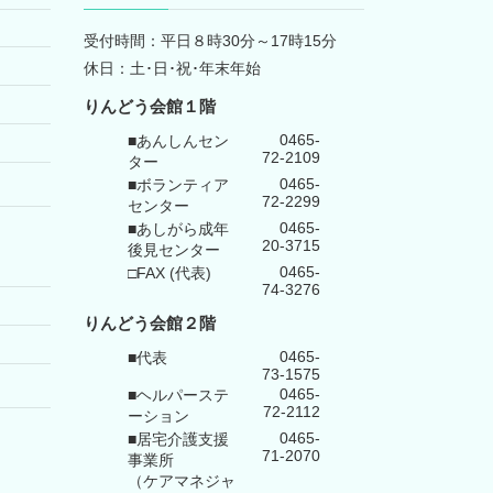
受付時間：平日８時30分～17時15分
休日：土･日･祝･年末年始
りんどう会館１階
0465-
■あんしんセン
72-2109
ター
0465-
■ボランティア
72-2299
センター
0465-
■あしがら成年
20-3715
後見センター
0465-
□FAX (代表)
74-3276
りんどう会館
２階
0465-
■代表
73-1575
0465-
■ヘルパーステ
72-2112
ーション
0465-
■居宅介護支援
71-2070
事業所
（ケアマネジャ