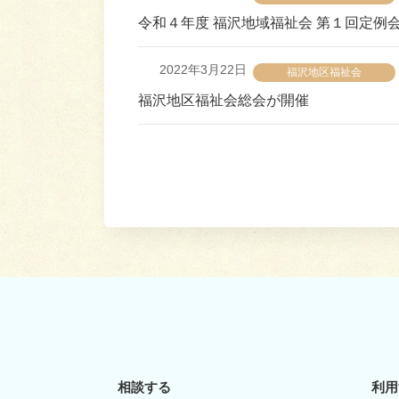
令和４年度 福沢地域福祉会 第１回定例
2022年3月22日
福沢地区福祉会
福沢地区福祉会総会が開催
投
稿
の
ペ
ー
ジ
相談する
利用