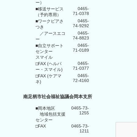
ー）
0465-
■移送サービス
71-0378
（予約専用）
0465-
■ワークピアさ
74-9292
つき
0465-
／アースエコ
74-8823
ー
0465-
■自立サポート
71-0189
センター
スマイル
0465-
□FAX (ヘルパ
71-0377
ー・スマイル)
0465-
□FAX (ケアマ
72-4160
ネ)
南足柄市社会福祉協議会岡本支所
0465-73-
■岡本地区
1255
地域包括支援
センター
□FAX
0465-73-
1211