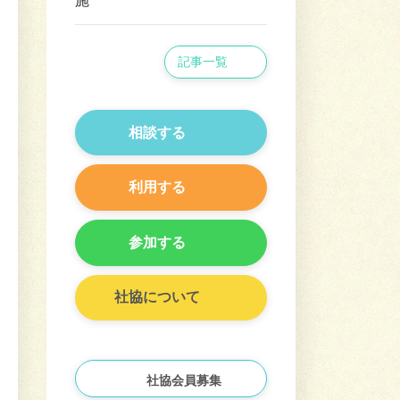
施
記事一覧
相談する
利用する
参加する
社協について
社協会員募集