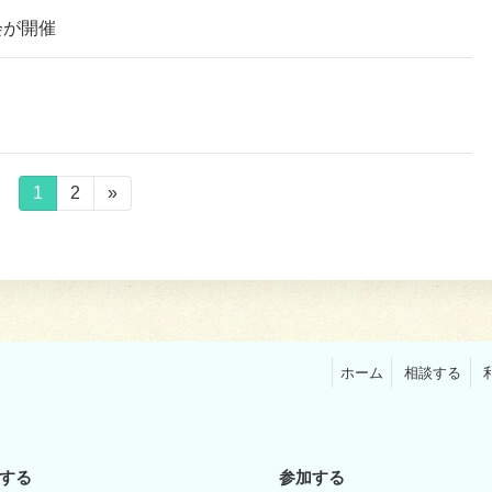
会が開催
固
1
固
2
»
定
定
ペ
ペ
ー
ー
ジ
ジ
ホーム
相談する
する
参加する