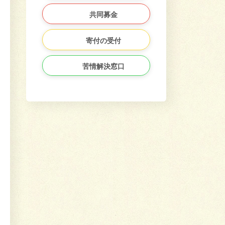
共同募金
寄付の受付
苦情解決窓口