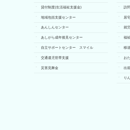
送
貸付制度(生活福祉支援金)
訪
り
地域包括支援センター
居
あんしんセンター
就
あしがら成年後見センター
福
自立サポートセンター スマイル
移
交通遺児世帯支援
お
災害見舞金
出
り