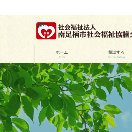
コ
ナ
ン
ビ
テ
ゲ
ン
ー
ツ
シ
へ
ョ
ス
ン
キ
に
ッ
移
ホーム
相談する
Home
Consultation
プ
動