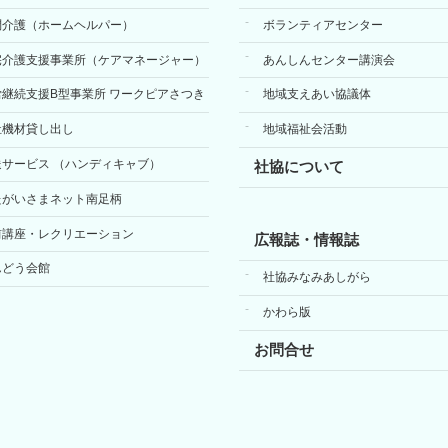
問介護（ホームヘルパー）
ボランティアセンター
宅介護支援事業所（ケアマネージャー）
あんしんセンター講演会
労継続支援B型事業所 ワークピアさつき
地域支えあい協議体
祉機材貸し出し
地域福祉会活動
送サービス （ハンディキャブ）
社協について
たがいさまネット南足柄
前講座・レクリエーション
広報誌・情報誌
んどう会館
社協みなみあしがら
かわら版
お問合せ